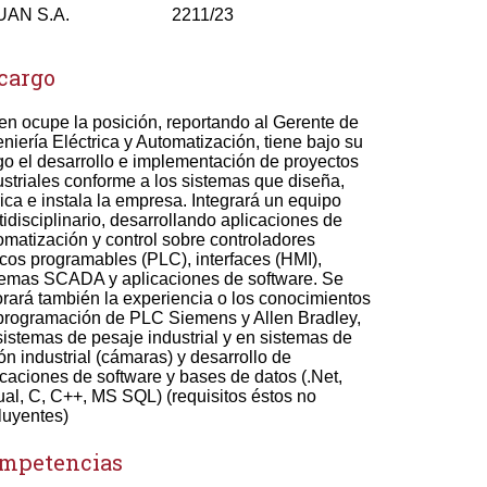
UAN S.A.
2211/23
 cargo
en ocupe la posición, reportando al Gerente de
eniería Eléctrica y Automatización, tiene bajo su
go el desarrollo e implementación de proyectos
ustriales conforme a los sistemas que diseña,
rica e instala la empresa. Integrará un equipo
tidisciplinario, desarrollando aplicaciones de
omatización y control sobre controladores
icos programables (PLC), interfaces (HMI),
temas SCADA y aplicaciones de software. Se
orará también la experiencia o los conocimientos
programación de PLC Siemens y Allen Bradley,
sistemas de pesaje industrial y en sistemas de
ión industrial (cámaras) y desarrollo de
icaciones de software y bases de datos (.Net,
ual, C, C++, MS SQL) (requisitos éstos no
luyentes)
mpetencias