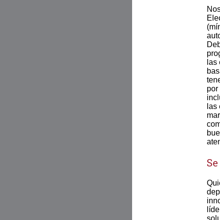
Nos
Ele
(mí
aut
Deb
pro
las
bas
tene
por
inc
las
mar
com
bue
ate
Se
Qui
dep
inn
líd
sol