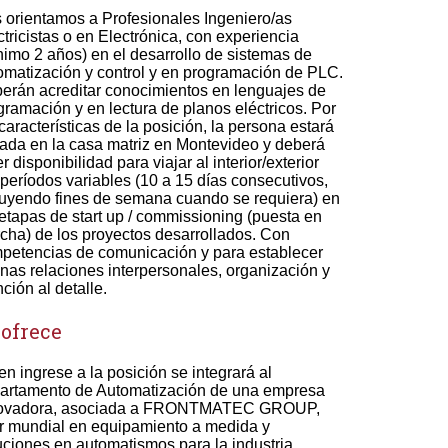
 orientamos a Profesionales Ingeniero/as
ctricistas o en Electrónica, con experiencia
nimo 2 años) en el desarrollo de sistemas de
omatización y control y en programación de PLC.
erán acreditar conocimientos en lenguajes de
gramación y en lectura de planos eléctricos. Por
 características de la posición, la persona estará
ada en la casa matriz en Montevideo y deberá
r disponibilidad para viajar al interior/exterior
 períodos variables (10 a 15 días consecutivos,
luyendo fines de semana cuando se requiera) en
 etapas de start up / commissioning (puesta en
cha) de los proyectos desarrollados. Con
petencias de comunicación y para establecer
nas relaciones interpersonales, organización y
nción al detalle.
 ofrece
en ingrese a la posición se integrará al
artamento de Automatización de una empresa
ovadora, asociada a FRONTMATEC GROUP,
er mundial en equipamiento a medida y
uciones en automatismos para la industria