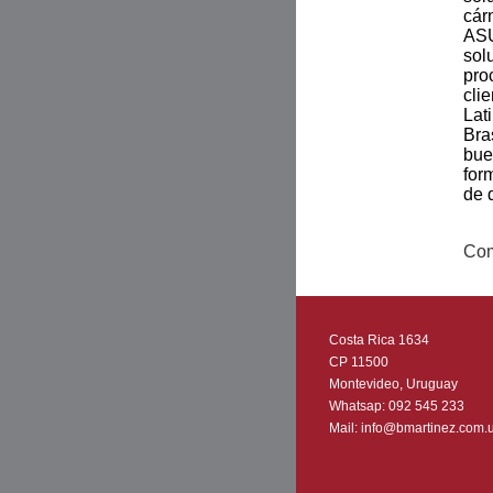
cár
ASU
sol
pro
cli
Lat
Bra
bue
for
de 
Com
Costa Rica 1634
CP 11500
Montevideo, Uruguay
Whatsap:
092 545 233
Mail:
info@bmartinez.com.