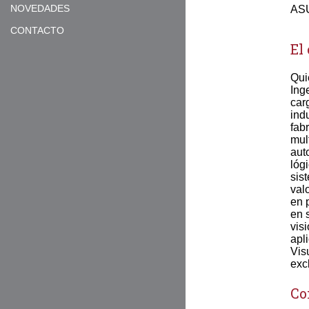
NOVEDADES
AS
CONTACTO
El
Qui
Ing
car
ind
fab
mul
aut
lóg
sis
val
en 
en 
vis
apl
Vis
exc
Co